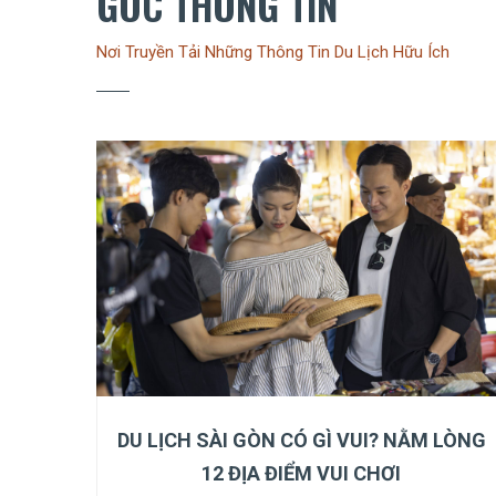
GÓC THÔNG TIN
Nơi Truyền Tải Những Thông Tin Du Lịch Hữu Ích
DU LỊCH SÀI GÒN CÓ GÌ VUI? NẰM LÒNG
12 ĐỊA ĐIỂM VUI CHƠI