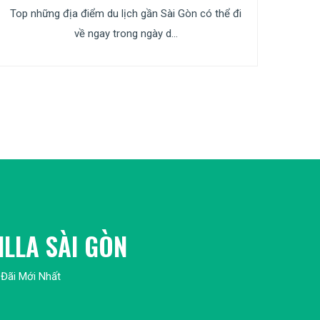
Top những địa điểm du lịch gần Sài Gòn có thể đi
về ngay trong ngày d...
ILLA SÀI GÒN
Đãi Mới Nhất