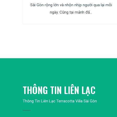
Sài Gòn rộng lớn và nhộn nhịp người qua lại mỗi
ngày. Cũng tại mảnh đấ...
THÔNG TIN LIÊN LẠC
Thông Tin Liên Lạc Terracotta Villa Sài Gòn