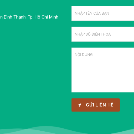
 Bình Thạnh, Tp. Hồ Chí Minh
GỬI LIÊN HỆ