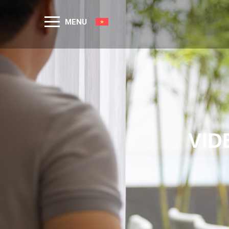
MENU
VID