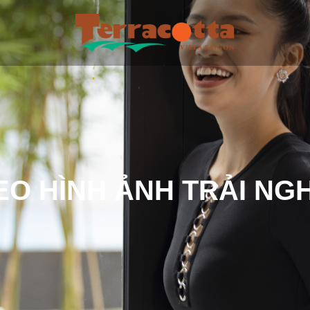
EO HÌNH ẢNH TRẢI NG