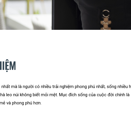
HIỆM
 nhất mà là người có nhiều trải nghiệm phong phú nhất, sống nhiều 
hà leo núi không biết mỏi mệt. Mục đích sống của cuộc đời chính là 
 mẻ và phong phú hơn.