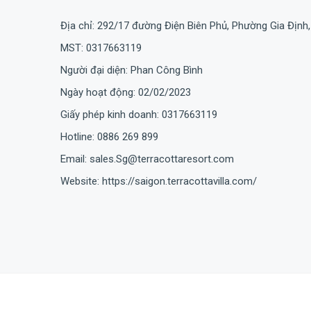
Địa chỉ: 292/17 đường Điện Biên Phủ, Phường Gia Định,
MST: 0317663119
Người đại diện: Phan Công Bình
Ngày hoạt động: 02/02/2023
Giấy phép kinh doanh: 0317663119
Hotline: 0886 269 899
Email: sales.Sg@terracottaresort.com
Website: https://saigon.terracottavilla.com/