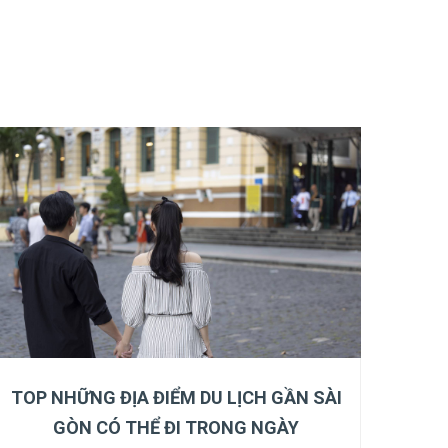
TOP NHỮNG ĐỊA ĐIỂM DU LỊCH GẦN SÀI
GÒN CÓ THỂ ĐI TRONG NGÀY