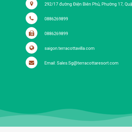
292/17 đường Điện Biên Phủ, Phường 17, Quận
0886269899
0886269899
saigon.terracottavilla.com
Email: Sales.Sg@terracottaresort.com