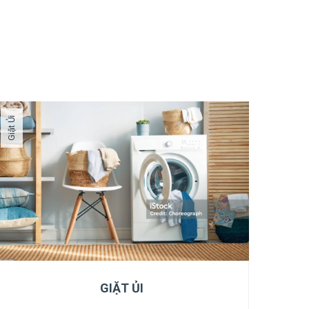
Giặt Ủi
GIẶT ỦI