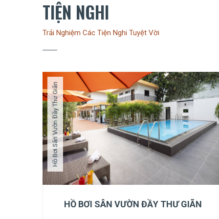
TIỆN NGHI
Trải Nghiệm Các Tiện Nghi Tuyệt Vời
Hồ Bơi Sân Vườn Đầy Thư Giãn
HỒ BƠI SÂN VƯỜN ĐẦY THƯ GIÃN