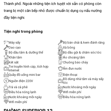
Thành phố. Ngoài những tiện ích tuyệt vời sẵn có phòng còn
trang bị một căn bếp nhỏ được chuẩn bị dụng cụ nấu nướng
đầy tiện nghi.
Tiện nghi trong phòng
Máy sấy
Bộ bàn chải & kem đánh răng
Dao cạo
Xà bông
Bộ dầu tắm & dưỡng thể
Bộ dầu gội & chăm sóc tóc
Khăn tắm
Áo choàng tắm
Két sắt
Chuông báo cháy
Tivi truyền hình cáp, tích hợp
Ấm đun nước
internet
Quầy đồ uống mini bar
Điện thoại
Đồ dùng nhà tắm và máy sấy
Nguồn điện 220V
tóc
Trà và cà phê
Nước khoáng mỗi ngày
Điều hòa nóng lạnh
Wifi miễn phí
Nước khoáng mỗi ngày
Điều hòa nóng lạnh
Wifi miễn phí